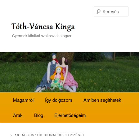
Kere
Tóth-Váncsa Kinga
Gyermek klinikai szakpszichológus
Fő
Magamról
Tovább
Tovább
Így dolgozom
Amiben segíthetek
menü
Árak
az
a
Blog
Elérhetőségeim
elsődleges
másodlagos
2018. AUGUSZTUS
HÓNAP BEJEGYZÉSEI