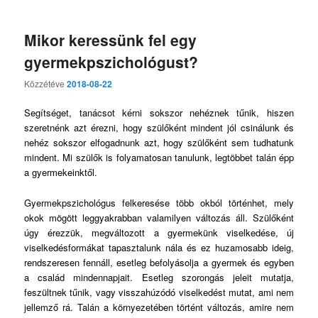
tartalomra
tartalomra
Mikor keressünk fel egy
gyermekpszichológust?
Közzétéve
2018-08-22
Segítséget, tanácsot kérni sokszor nehéznek tűnik, hiszen
szeretnénk azt érezni, hogy szülőként mindent jól csinálunk és
nehéz sokszor elfogadnunk azt, hogy szülőként sem tudhatunk
mindent. Mi szülők is folyamatosan tanulunk, legtöbbet talán épp
a gyermekeinktől.
Gyermekpszichológus felkeresése több okból történhet, mely
okok mögött leggyakrabban valamilyen változás áll. Szülőként
úgy érezzük, megváltozott a gyermekünk viselkedése, új
viselkedésformákat tapasztalunk nála és ez huzamosabb ideig,
rendszeresen fennáll, esetleg befolyásolja a gyermek és egyben
a család mindennapjait. Esetleg szorongás jeleit mutatja,
feszültnek tűnik, vagy visszahúzódó viselkedést mutat, ami nem
jellemző rá. Talán a környezetében történt változás, amire nem