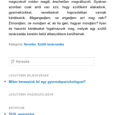
megszokott módon reagál, érezhetően megváltozott. Gyakran
azonban csak arról van szó, hogy szülőként elakadunk,
gyermekünkkel, nevelésével kapcsolatban vannak
kérdéseink:
Megengedjem, ne engedjem ezt meg neki?
Elmondjam, ne mondjam el, és ha igen, hogyan mondjam?
Ilyen
és hasonló kérdéseket fogalmazunk meg, melyek egy szülői
tanácsadás keretén belül átbeszélésre kerülhetnek.
Kategória:
Nevelés
,
Szülői tanácsadás
K
e
r
e
LEGUTÓBBI BEJEGYZÉSEK
s
Mikor keressünk fel egy gyermekpszichológust?
é
s
LEGUTÓBBI HOZZÁSZÓLÁSOK
ARCHÍVUM
2018. augusztus